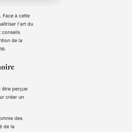
 Face à cette
îtriser l'art du
 conseils
tion de la
té.
hoire
t être perçue
our créer un
 comme des
é de la