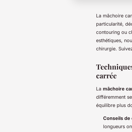
La mâchoire car
particularité, d
contouring ou ch
esthétiques, nou
chirurgie. Suive
Techniques
carrée
La
mâchoire ca
différemment se
équilibre plus 
Conseils de 
longueurs ond