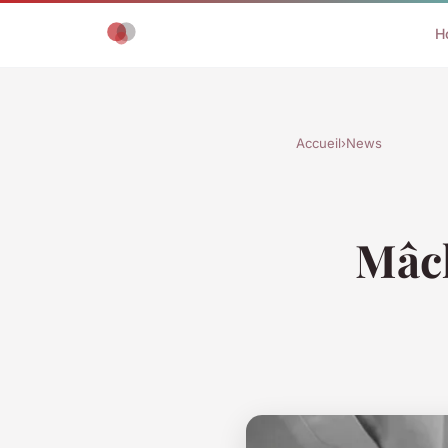
H
Accueil
›
News
Mâch