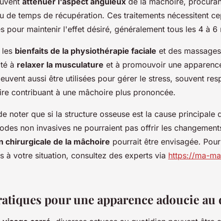
euvent
atténuer l'aspect anguleux
de la mâchoire, procurant
u de temps de récupération. Ces traitements nécessitent c
 pour maintenir l'effet désiré, généralement tous les 4 à 6
 les
bienfaits de la physiothérapie faciale
et des massages
ité à
relaxer la musculature
et à promouvoir une apparence
vent aussi être utilisées pour gérer le stress, souvent res
ire contribuant à une mâchoire plus prononcée.
 de noter que si la structure osseuse est la cause principale
odes non invasives ne pourraient pas offrir les changements
n chirurgicale de la mâchoire
pourrait être envisagée. Pour
 à votre situation, consultez des experts via
https://ma-ma
ratiques pour une apparence adoucie au 