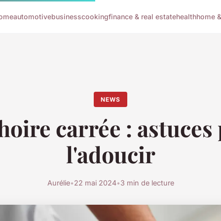
ome
automotive
business
cooking
finance & real estate
health
home & 
NEWS
oire carrée : astuces
l'adoucir
Aurélie
•
22 mai 2024
•
3 min de lecture