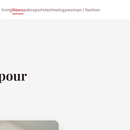
living
News
pets
sports
technology
woman / fashion
 pour