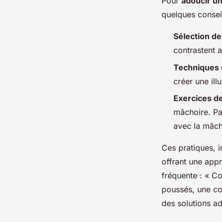
Pour
adoucir un
quelques conseil
Sélection de
contrastent a
Techniques 
créer une ill
Exercices de
mâchoire. Pa
avec la mâcho
Ces pratiques, i
offrant une app
fréquente : « C
poussés, une con
des solutions a