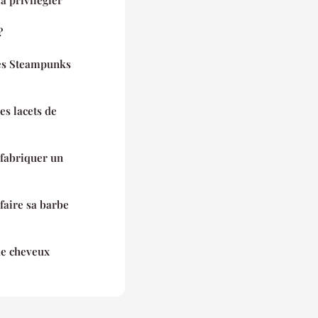
à privilégier
?
es Steampunks
es lacets de
 fabriquer un
faire sa barbe
de cheveux