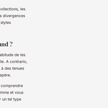
ollections, les
es divergences
styles
uand ?
abitude de les
le. A contrario,
 à des tenues
ospère.
r comprendre
homme et vous
 un tel type