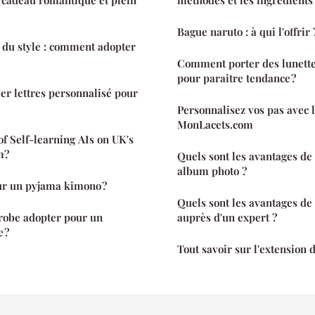
n cadeau romantique et plein
méthodes et les ingrédients 
Bague naruto : à qui l'offrir 
 du style : comment adopter
Comment porter des lunett
pour paraitre tendance ?
ier lettres personnalisé pour
Personnalisez vos pas avec l
MonLacets.com
of Self-learning AIs on UK's
m?
Quels sont les avantages de
album photo ?
ur un pyjama kimono ?
Quels sont les avantages de 
robe adopter pour un
auprès d'un expert ?
 ?
Tout savoir sur l'extension 