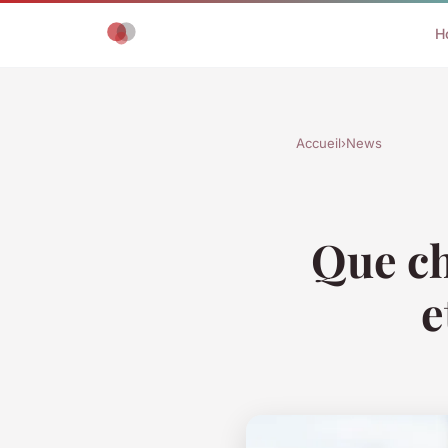
H
Accueil
›
News
Que cho
e