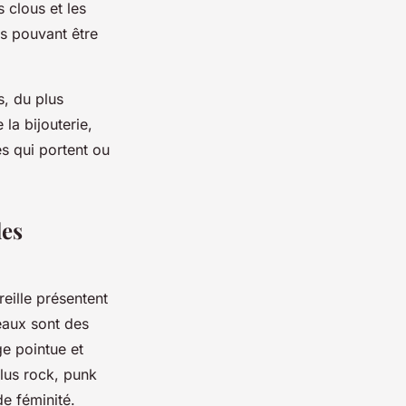
 clous et les
ls pouvant être
s, du plus
la bijouterie,
s qui portent ou
les
eille présentent
neaux sont des
ge pointue et
plus rock, punk
de féminité.