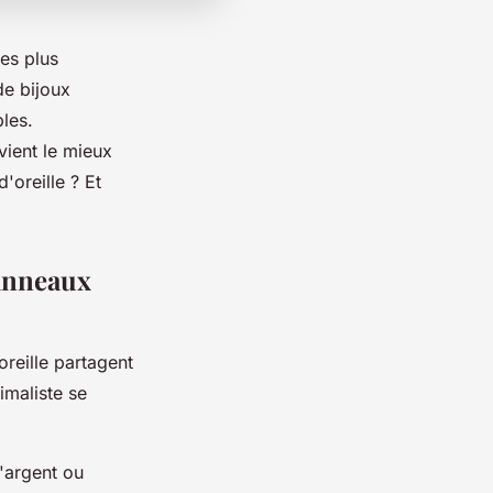
es plus
de bijoux
les.
vient le mieux
'oreille ? Et
 anneaux
oreille partagent
imaliste se
'argent ou