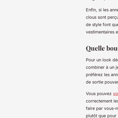
Enfin, si les an
clous sont perç
de style font q
vestimentaires e
Quelle bou
Pour un look déc
combiner à un je
préférez les an
de sortie pouva
Vous pouvez
vo
correctement le
faire par vous-m
plutôt que pour