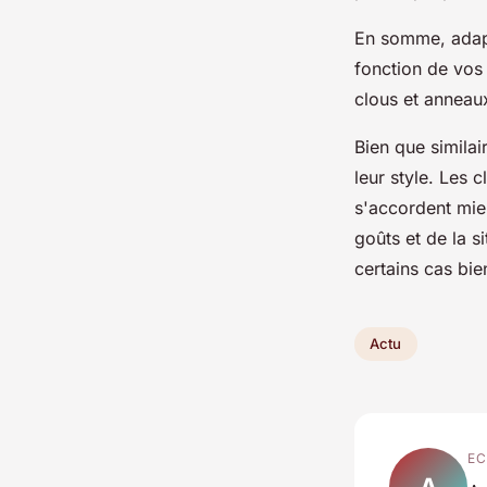
En somme, adapt
fonction de vos
clous et anneaux
Bien que similai
leur style. Les 
s'accordent mie
goûts et de la s
certains cas bie
Actu
EC
A