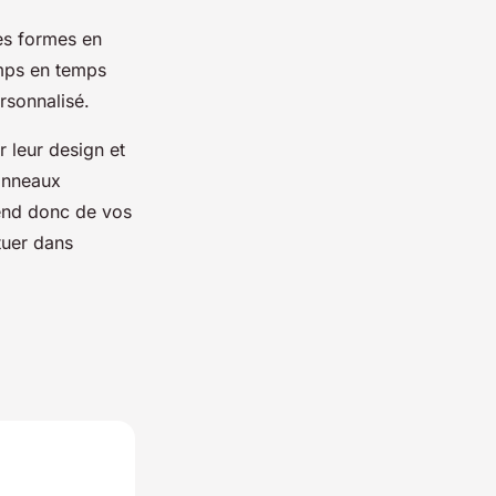
es formes en
mps en temps
ersonnalisé.
r leur design et
 anneaux
pend donc de vos
tuer dans