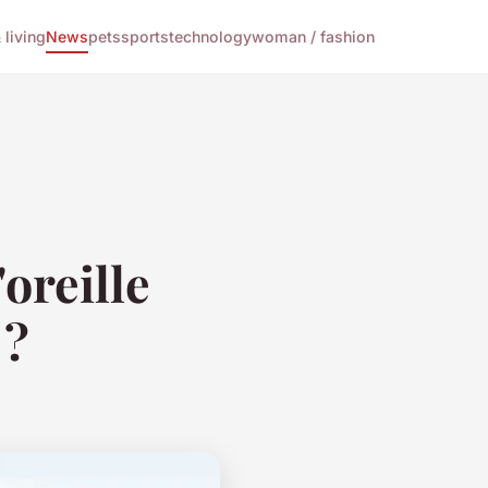
living
News
pets
sports
technology
woman / fashion
'oreille
 ?