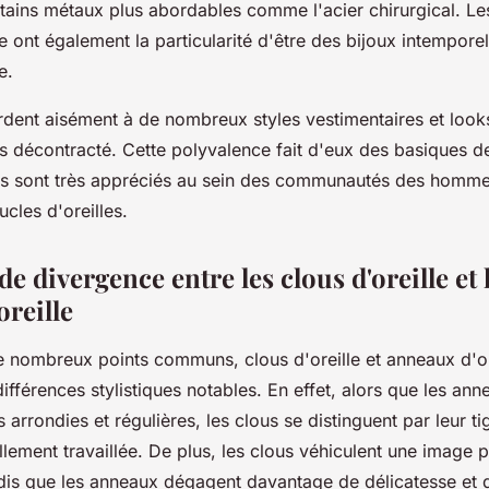
tains métaux plus abordables comme l'acier chirurgical. Les
e ont également la particularité d'être des bijoux intempore
ge.
ordent aisément à de nombreux styles vestimentaires et look
s décontracté. Cette polyvalence fait d'eux des basiques de 
ils sont très appréciés au sein des communautés des homme
cles d'oreilles.
de divergence entre les clous d'oreille et 
oreille
e nombreux points communs, clous d'oreille et anneaux d'or
différences stylistiques notables. En effet, alors que les an
s arrondies et régulières, les clous se distinguent par leur ti
ellement travaillée. De plus, les clous véhiculent une image 
dis que les anneaux dégagent davantage de délicatesse et 