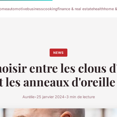
ome
automotive
business
cooking
finance & real estate
health
home & 
NEWS
isir entre les clous d
t les anneaux d'oreille
Aurélie
•
25 janvier 2024
•
3 min de lecture