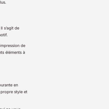
lus.
 Il s’agit de
tif.
 impression de
nts éléments à
ourante en
propre style et