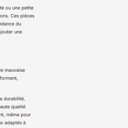
té ou une petite
ions. Ces pièces
endance du
jouter une
de mauvaise
éforment,
 durabilité,
aute qualité
ent, même pour
ux adaptés à