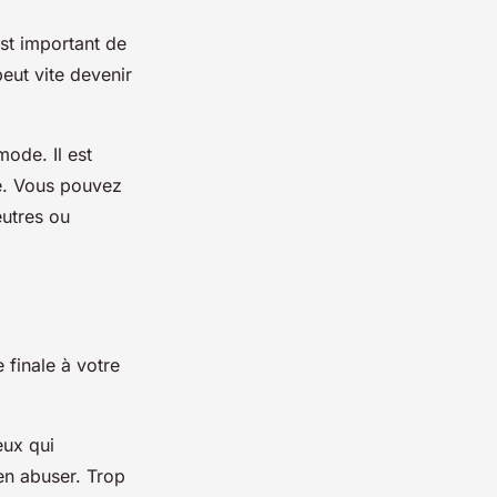
 est important de
eut vite devenir
ode. Il est
e. Vous pouvez
eutres ou
 finale à votre
eux qui
en abuser. Trop