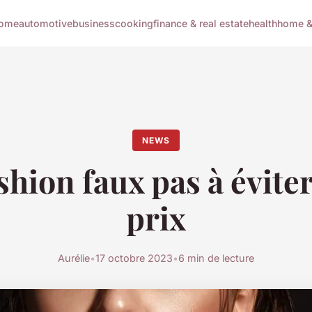
ome
automotive
business
cooking
finance & real estate
health
home & 
NEWS
shion faux pas à éviter
prix
Aurélie
•
17 octobre 2023
•
6 min de lecture