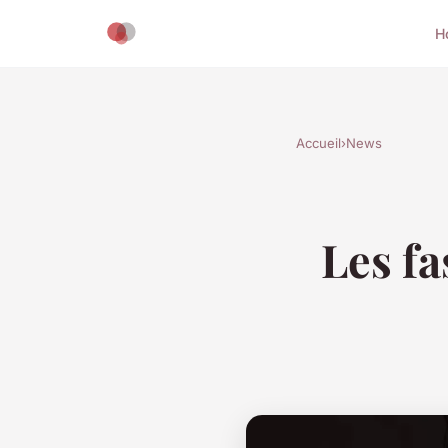
H
Accueil
›
News
Les fa