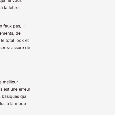
 qui ne vous
 la lettre.
 faux pas, il
tements, de
le total look et
 serez assuré de
e meilleur
es
est une erreur
 basiques qui
plus à la mode