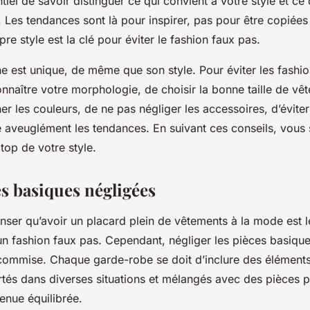
ntiel de savoir distinguer ce qui convient à votre style et ce
Les tendances sont là pour inspirer, pas pour être copiées à
re style est la clé pour éviter le
fashion faux pas
.
 est unique, de même que son style. Pour éviter les fashion
onnaître votre morphologie, de choisir la bonne taille de vê
r les couleurs, de ne pas négliger les accessoires, d’éviter 
e aveuglément les tendances. En suivant ces conseils, vous
 top de votre style.
es basiques négligées
ser qu’avoir un placard plein de vêtements à la mode est l
 un
fashion faux pas
. Cependant, négliger les
pièces basiqu
mmise. Chaque garde-robe se doit d’inclure des éléments
rtés dans diverses situations et mélangés avec des pièces 
enue équilibrée.