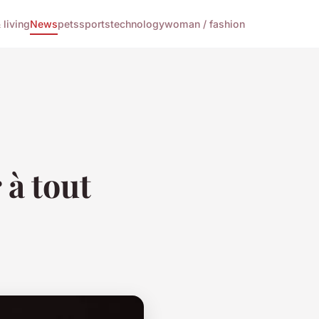
living
News
pets
sports
technology
woman / fashion
 à tout