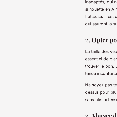
inadaptés, qui 
silhouette en A 
flatteuse. Il es
qui sauront la s
2. Opter po
La
taille
des vête
essentiel de bie
trouver le bon. 
tenue inconforta
Ne soyez pas ten
dessus pour plus
sans plis ni tens
3. Abuser 