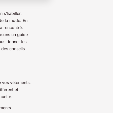
 s’habiller.
de la mode. En
à rencontré.
posons un guide
ous donner les
r des
conseils
e vos
vêtements
.
fférent et
ouette.
ements