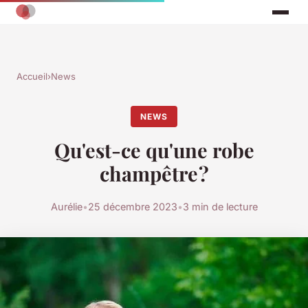
Accueil
›
News
NEWS
Qu'est-ce qu'une robe
champêtre ?
Aurélie
•
25 décembre 2023
•
3 min de lecture